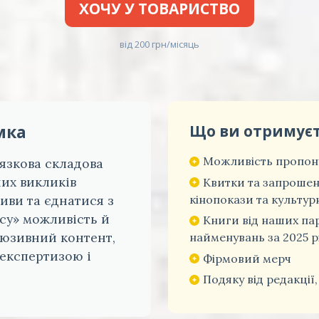
ХОЧУ У ТОВАРИСТВО
від 200 грн/місяць
мка
Що ви отримує
Можливість пропону
'язкова складова
них викликів
Квитки та запрошен
кінопокази та культурн
иви та єднатися з
су» можливість й
Книги від наших па
люзивний контент,
найменувань за 2025 р
 експертизою і
Фірмовий мерч
Подяку від редакції,