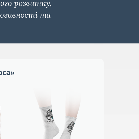
ого розвитку,
люзивності та
оса»