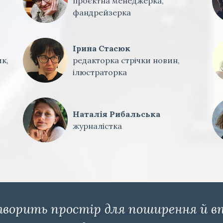
проєктна менеджерка,
фандрейзерка
Ірина Стасюк
к,
редакторка стрічки новин,
ілюстраторка
Наталія Рибальська
журналістка
ворить простір для поширення й в