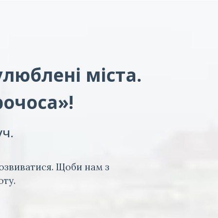
улюблені міста.
рочоса»!
уч.
озвиватися. Щоби нам з
оту.