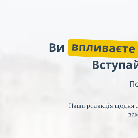
впливаєте
Ви
Вступай
По
Наша редакція щодня д
вам