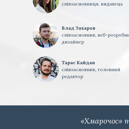
співзасновниця, видавець
Влад Захаров
співзасновник, веб-розробни
дизайнер
Тарас Кайдан
співзасновник, головний
редактор
«Хмарочос» т