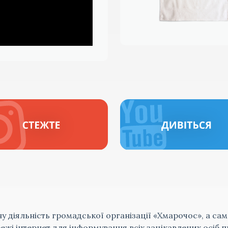
ну діяльність громадської організації «Хмарочос», а сам
жі інтернет для інформування всіх зацікавлених осіб п