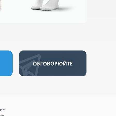
е –
ро