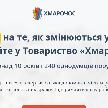
на те, як змінюються 
те у Товариство «Хма
над 10 років і 240 однодумців пор
ілиться експертизою, яка допомагає містам р
и жилося в них краще. Підтримайте нашу роб