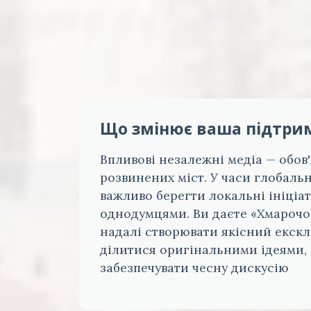
Що змінює ваша підтри
Впливові незалежні медіа — обов
розвинених міст. У часи глобаль
важливо берегти локальні ініціат
однодумцями. Ви даєте «Хмарочо
надалі створювати якісний екск
ділитися оригінальними ідеями,
забезпечувати чесну дискусію