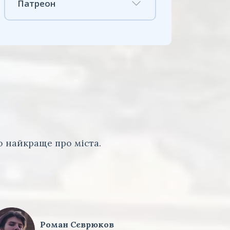
Патреон
 найкраще про міста.
Роман Сєврюков