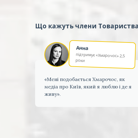
Що кажуть члени Товариств
Анна
підтримує «Хмарочос» 2,5
роки
«Мені подобається Хмарочос, як
медіа про Київ, який я люблю і де я
живу».