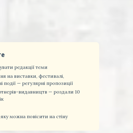
те
вати редакції теми
ня на виставки, фестивалі,
і події — регулярні пропозиції
ртнерів-видавництв — роздали 10
ік
 яку можна повісити на стіну