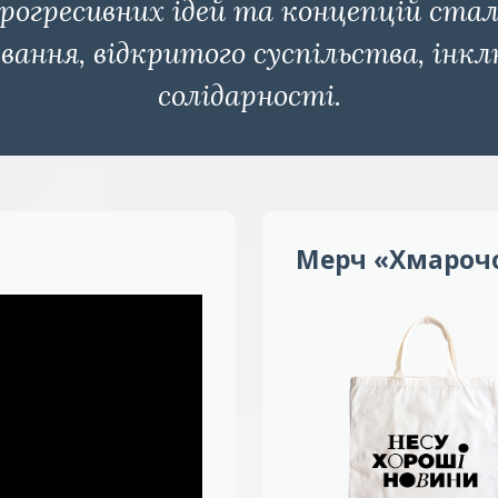
прогресивних ідей та концепцій стал
ування, відкритого суспільства, інк
солідарності.
Мерч «Хмароч