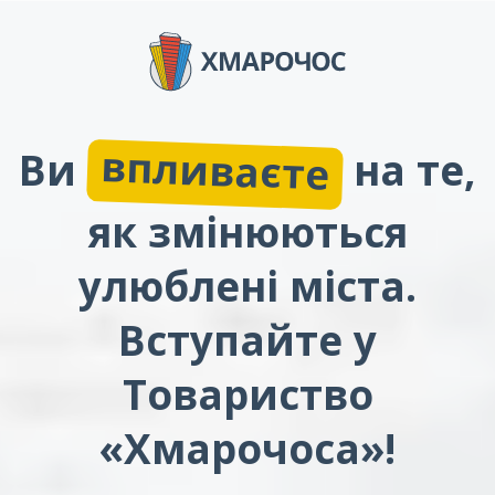
впливаєте
Ви
на те,
як змінюються
улюблені міста.
Вступайте у
Товариство
«Хмарочоса»!