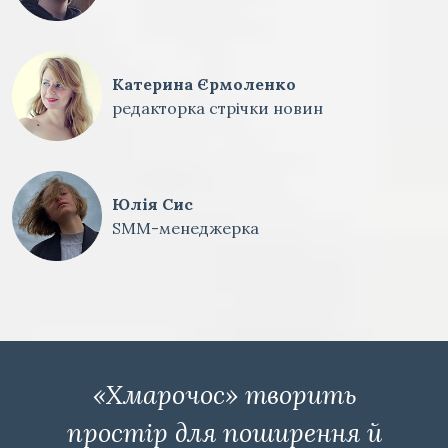
Катерина Єрмоленко
редакторка стрічки новин
Юлія Сис
SMM-менеджерка
«Хмарочос» творить
простір для поширення й