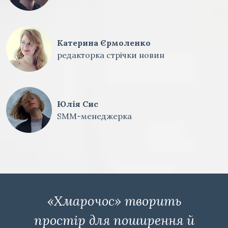
Катерина Єрмоленко
редакторка стрічки новин
Юлія Сис
SMM-менеджерка
«Хмарочос» творить
простір для поширення й