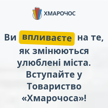
впливаєте
Ви
на те,
як змінюються
улюблені міста.
Вступайте у
Товариство
«Хмарочоса»!