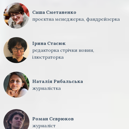
Саша Сметаненко
проєктна менеджерка, фандрейзерка
Ірина Стасюк
редакторка стрічки новин,
ілюстраторка
Наталія Рибальська
журналістка
Роман Сєврюков
журналіст