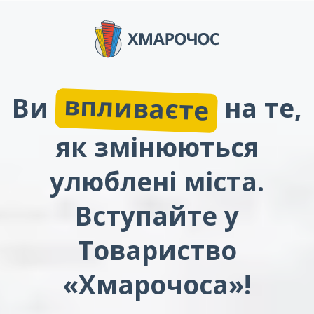
впливаєте
Ви
на те,
як змінюються
улюблені міста.
Вступайте у
Товариство
«Хмарочоса»!