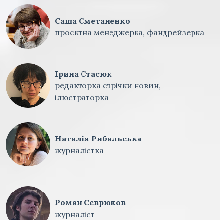
Саша Сметаненко
проєктна менеджерка, фандрейзерка
Ірина Стасюк
редакторка стрічки новин,
ілюстраторка
Наталія Рибальська
журналістка
Роман Сєврюков
журналіст