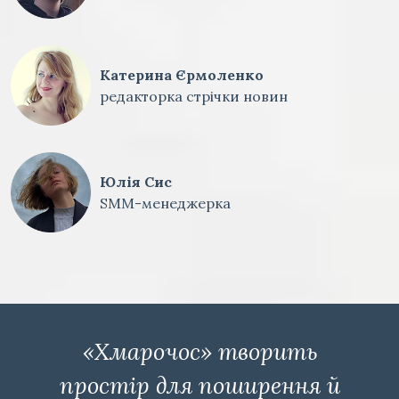
Катерина Єрмоленко
редакторка стрічки новин
Юлія Сис
SMM-менеджерка
«Хмарочос» творить
простір для поширення й