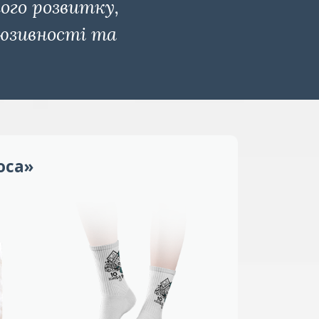
ого розвитку,
люзивності та
оса»