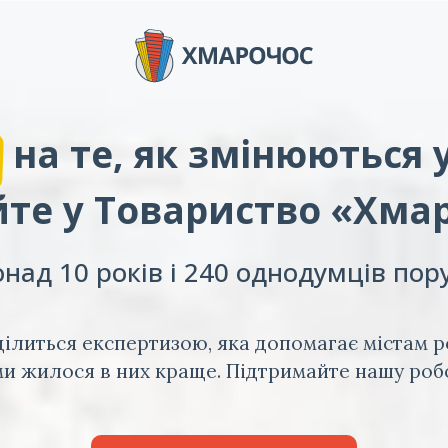
на те, як змінюються 
те у Товариство «Хма
над 10 років і 240 однодумців пор
ілиться експертизою, яка допомагає містам р
и жилося в них краще. Підтримайте нашу роб