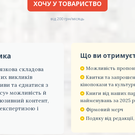
ХОЧУ У ТОВАРИСТВО
від 200 грн/місяць
мка
Що ви отримує
Можливість пропону
'язкова складова
них викликів
Квитки та запрошен
кінопокази та культурн
иви та єднатися з
су» можливість й
Книги від наших па
люзивний контент,
найменувань за 2025 р
 експертизою і
Фірмовий мерч
Подяку від редакції,