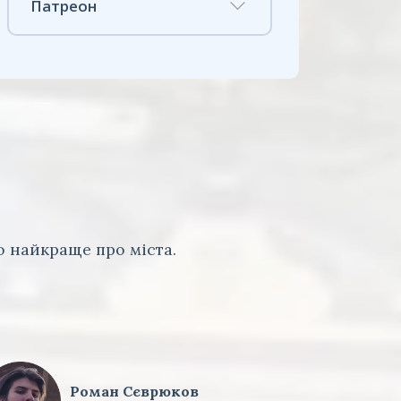
Патреон
 найкраще про міста.
Роман Сєврюков