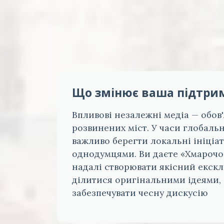
Що змінює ваша підтри
Впливові незалежні медіа — обов
розвинених міст. У часи глобаль
важливо берегти локальні ініціат
однодумцями. Ви даєте «Хмарочо
надалі створювати якісний екск
ділитися оригінальними ідеями,
забезпечувати чесну дискусію