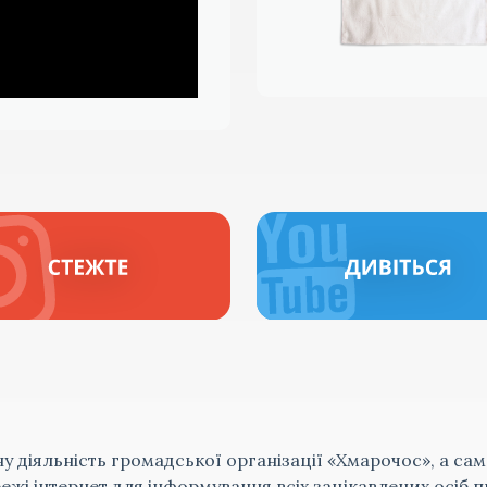
ну діяльність громадської організації «Хмарочос», а сам
жі інтернет для інформування всіх зацікавлених осіб п