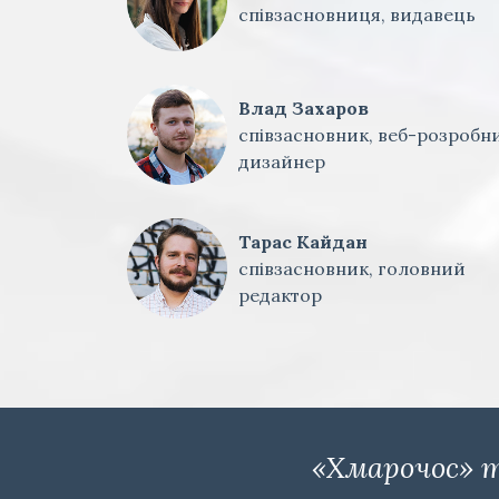
співзасновниця, видавець
Влад Захаров
співзасновник, веб-розробни
дизайнер
Тарас Кайдан
співзасновник, головний
редактор
«Хмарочос» т