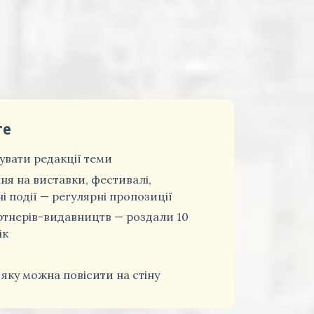
те
вати редакції теми
ня на виставки, фестивалі,
і події — регулярні пропозиції
ртнерів-видавництв — роздали 10
ік
 яку можна повісити на стіну