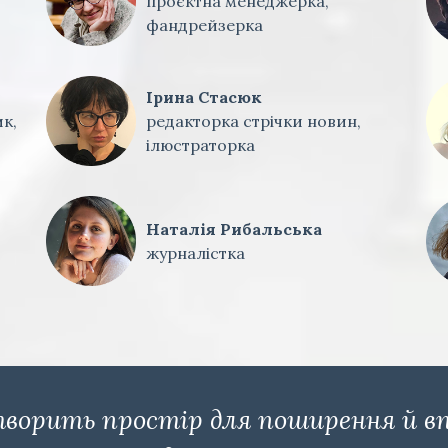
проєктна менеджерка,
фандрейзерка
Ірина Стасюк
к,
редакторка стрічки новин,
ілюстраторка
Наталія Рибальська
журналістка
ворить простір для поширення й в