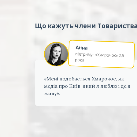
Що кажуть члени Товариств
Анна
підтримує «Хмарочос» 2,5
роки
«Мені подобається Хмарочос, як
медіа про Київ, який я люблю і де я
живу».