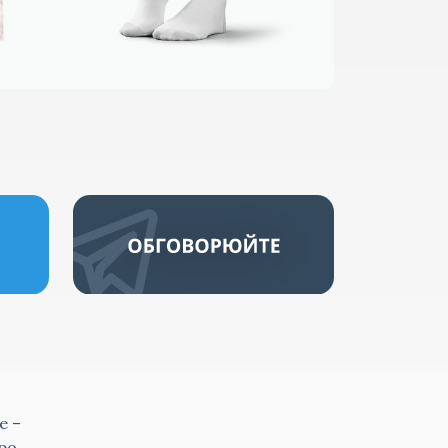
е –
ро