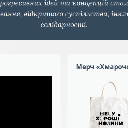
прогресивних ідей та концепцій стал
ування, відкритого суспільства, інк
солідарності.
Мерч «Хмароч