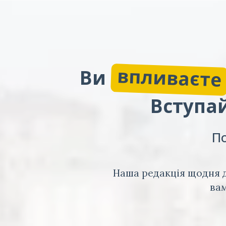
впливаєте
Ви
Вступай
По
Наша редакція щодня д
вам