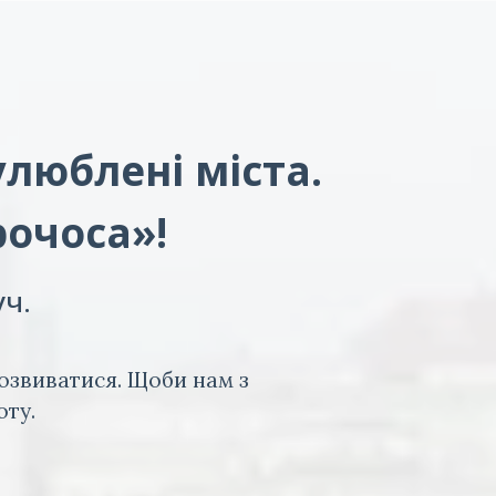
улюблені міста.
рочоса»!
уч.
озвиватися. Щоби нам з
оту.