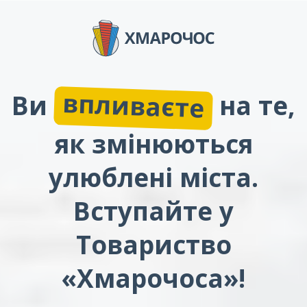
впливаєте
Ви
на те,
як змінюються
улюблені міста.
Вступайте у
Товариство
«Хмарочоса»!