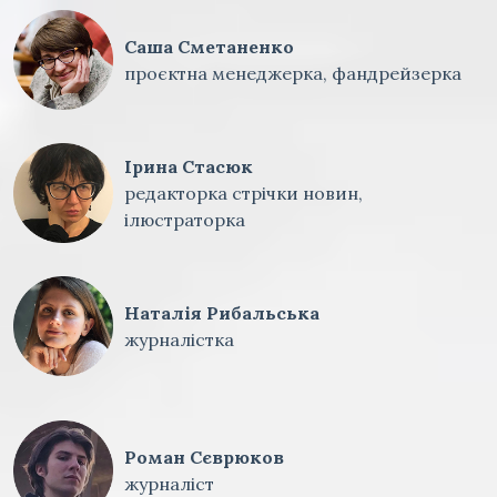
Саша Сметаненко
проєктна менеджерка, фандрейзерка
Ірина Стасюк
редакторка стрічки новин,
ілюстраторка
Наталія Рибальська
журналістка
Роман Сєврюков
журналіст