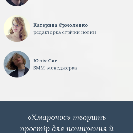
Катерина Єрмоленко
редакторка стрічки новин
Юлія Сис
SMM-менеджерка
«Хмарочос» творить
простір для поширення й