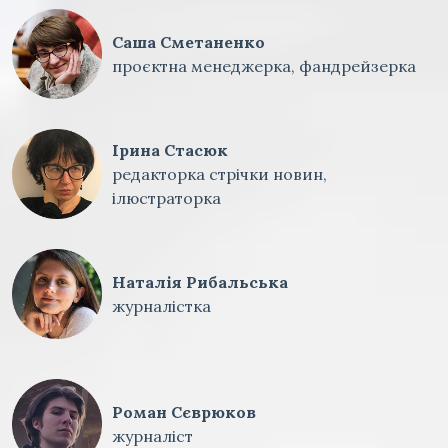
Саша Сметаненко
проєктна менеджерка, фандрейзерка
Ірина Стасюк
редакторка стрічки новин,
ілюстраторка
Наталія Рибальська
журналістка
Роман Сєврюков
журналіст