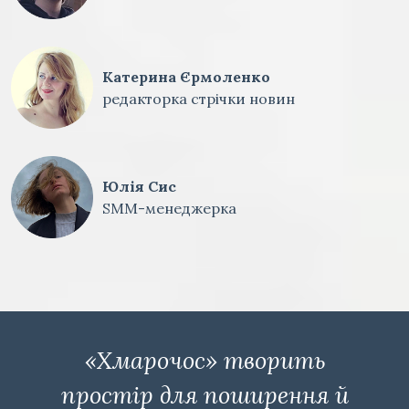
Катерина Єрмоленко
редакторка стрічки новин
Юлія Сис
SMM-менеджерка
«Хмарочос» творить
простір для поширення й