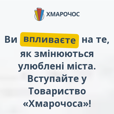
впливаєте
Ви
на те,
як змінюються
улюблені міста.
Вступайте у
Товариство
«Хмарочоса»!