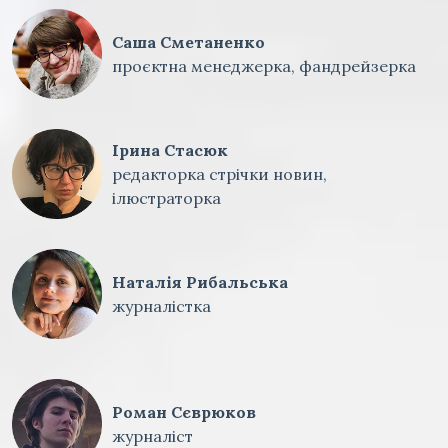
Саша Сметаненко
проєктна менеджерка, фандрейзерка
Ірина Стасюк
редакторка стрічки новин,
ілюстраторка
Наталія Рибальська
журналістка
Роман Сєврюков
журналіст