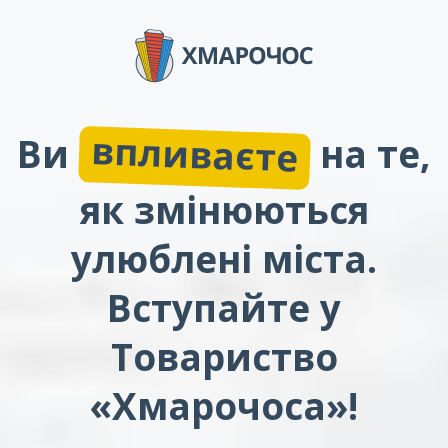
впливаєте
Ви
на те,
як змінюються
улюблені міста.
Вступайте у
Товариство
«Хмарочоса»!