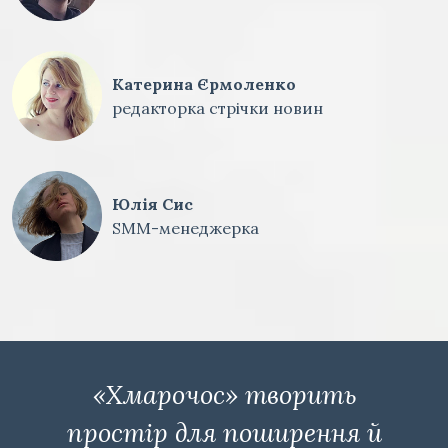
Катерина Єрмоленко
редакторка стрічки новин
Юлія Сис
SMM-менеджерка
«Хмарочос» творить
простір для поширення й