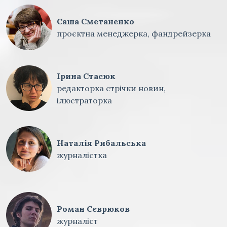
Саша Сметаненко
проєктна менеджерка, фандрейзерка
Ірина Стасюк
редакторка стрічки новин,
ілюстраторка
Наталія Рибальська
журналістка
Роман Сєврюков
журналіст