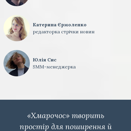
Катерина Єрмоленко
редакторка стрічки новин
Юлія Сис
SMM-менеджерка
«Хмарочос» творить
простір для поширення й