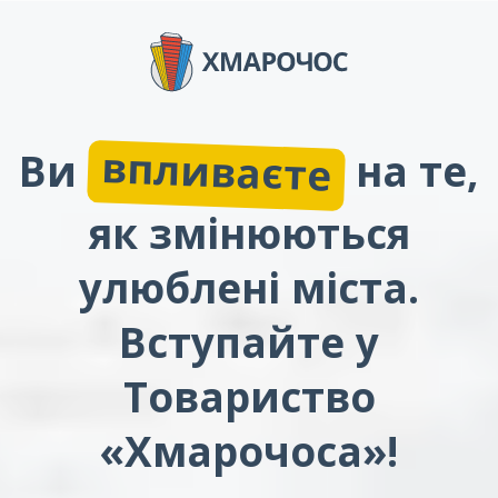
впливаєте
Ви
на те,
як змінюються
улюблені міста.
Вступайте у
Товариство
«Хмарочоса»!