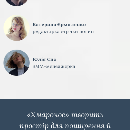
Катерина Єрмоленко
редакторка стрічки новин
Юлія Сис
SMM-менеджерка
«Хмарочос» творить
простір для поширення й