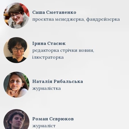
Саша Сметаненко
проєктна менеджерка, фандрейзерка
Ірина Стасюк
редакторка стрічки новин,
ілюстраторка
Наталія Рибальська
журналістка
Роман Сєврюков
журналіст