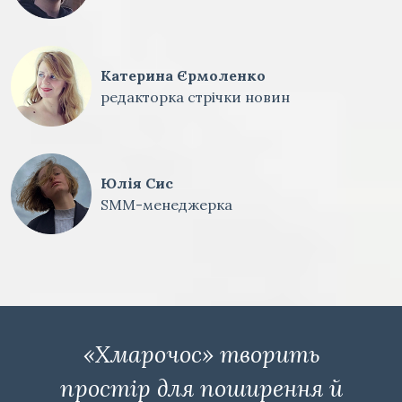
Катерина Єрмоленко
редакторка стрічки новин
Юлія Сис
SMM-менеджерка
«Хмарочос» творить
простір для поширення й