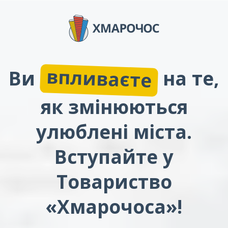
впливаєте
Ви
на те,
як змінюються
улюблені міста.
Вступайте у
Товариство
«Хмарочоса»!