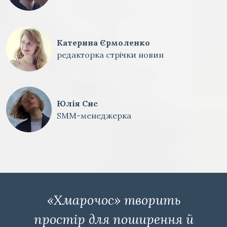
Катерина Єрмоленко
редакторка стрічки новин
Юлія Сис
SMM-менеджерка
«Хмарочос» творить
простір для поширення й