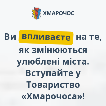
впливаєте
Ви
на те,
як змінюються
улюблені міста.
Вступайте у
Товариство
«Хмарочоса»!