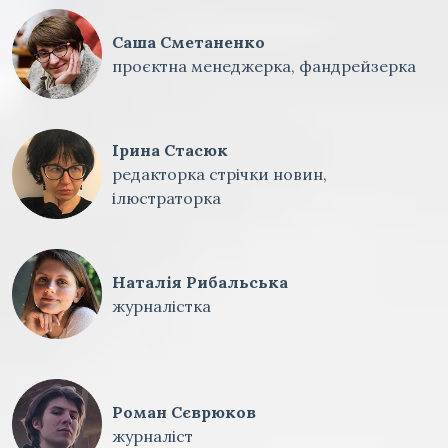
Саша Сметаненко
проєктна менеджерка, фандрейзерка
Ірина Стасюк
редакторка стрічки новин,
ілюстраторка
Наталія Рибальська
журналістка
Роман Сєврюков
журналіст