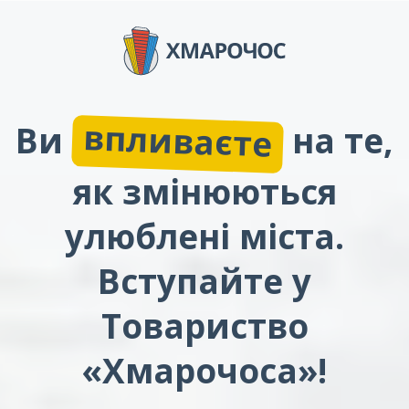
впливаєте
Ви
на те,
як змінюються
улюблені міста.
Вступайте у
Товариство
«Хмарочоса»!