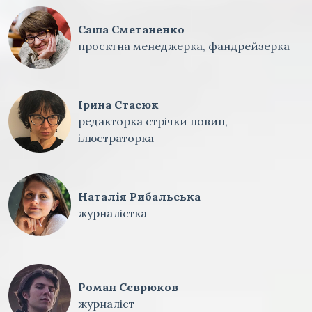
Саша Сметаненко
проєктна менеджерка, фандрейзерка
Ірина Стасюк
редакторка стрічки новин,
ілюстраторка
Наталія Рибальська
журналістка
Роман Сєврюков
журналіст