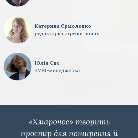
Катерина Єрмоленко
редакторка стрічки новин
Юлія Сис
SMM-менеджерка
«Хмарочос» творить
простір для поширення й