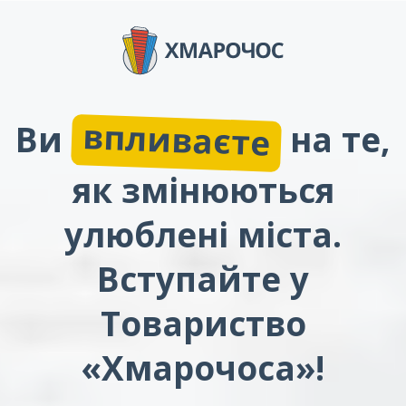
впливаєте
Ви
на те,
як змінюються
улюблені міста.
Вступайте у
Товариство
«Хмарочоса»!