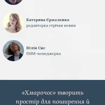
Катерина Єрмоленко
редакторка стрічки новин
Юлія Сис
SMM-менеджерка
«Хмарочос» творить
простір для поширення й