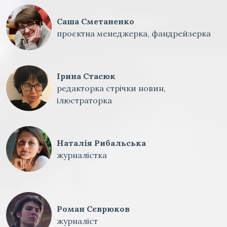
Саша Сметаненко
проєктна менеджерка, фандрейзерка
Ірина Стасюк
редакторка стрічки новин,
ілюстраторка
Наталія Рибальська
журналістка
Роман Сєврюков
журналіст