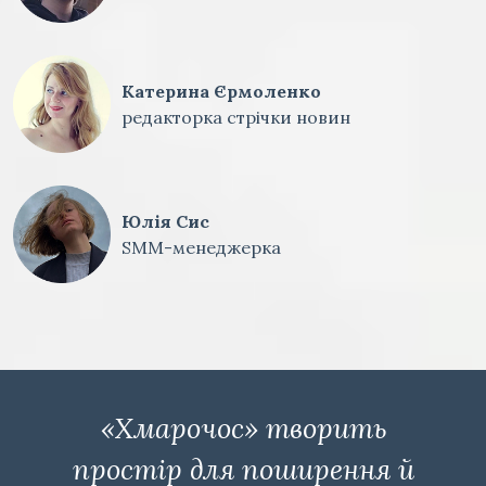
Катерина Єрмоленко
редакторка стрічки новин
Юлія Сис
SMM-менеджерка
«Хмарочос» творить
простір для поширення й