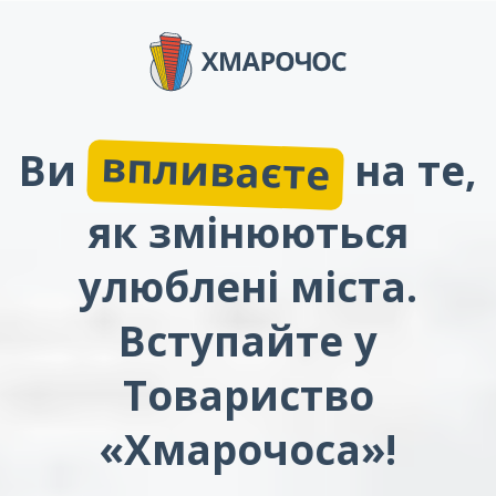
впливаєте
Ви
на те,
як змінюються
улюблені міста.
Вступайте у
Товариство
«Хмарочоса»!