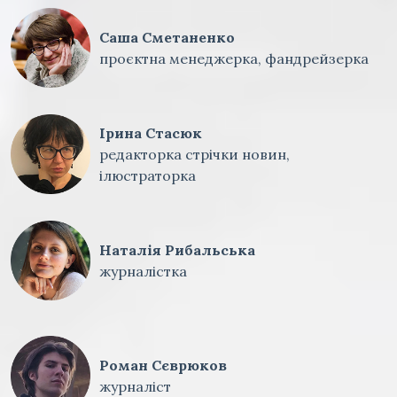
Саша Сметаненко
проєктна менеджерка, фандрейзерка
Ірина Стасюк
редакторка стрічки новин,
ілюстраторка
Наталія Рибальська
журналістка
Роман Сєврюков
журналіст