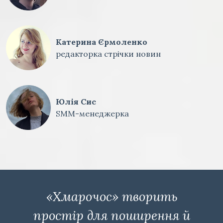
Катерина Єрмоленко
редакторка стрічки новин
Юлія Сис
SMM-менеджерка
«Хмарочос» творить
простір для поширення й