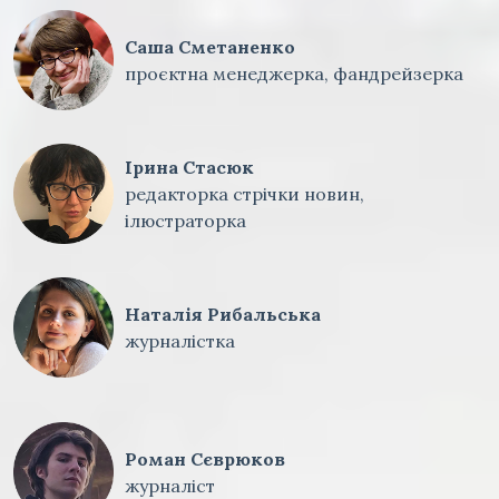
Саша Сметаненко
проєктна менеджерка, фандрейзерка
Ірина Стасюк
редакторка стрічки новин,
ілюстраторка
Наталія Рибальська
журналістка
Роман Сєврюков
журналіст