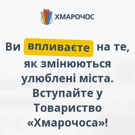
впливаєте
Ви
на те,
як змінюються
улюблені міста.
Вступайте у
Товариство
«Хмарочоса»!