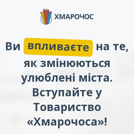
впливаєте
Ви
на те,
як змінюються
улюблені міста.
Вступайте у
Товариство
«Хмарочоса»!