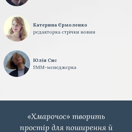
Катерина Єрмоленко
редакторка стрічки новин
Юлія Сис
SMM-менеджерка
«Хмарочос» творить
простір для поширення й