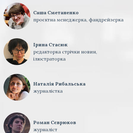
Саша Сметаненко
проєктна менеджерка, фандрейзерка
Ірина Стасюк
редакторка стрічки новин,
ілюстраторка
Наталія Рибальська
журналістка
Роман Сєврюков
журналіст