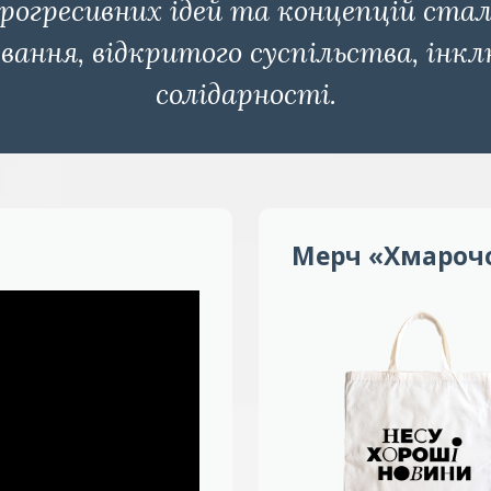
прогресивних ідей та концепцій стал
ування, відкритого суспільства, інк
солідарності.
Мерч «Хмароч