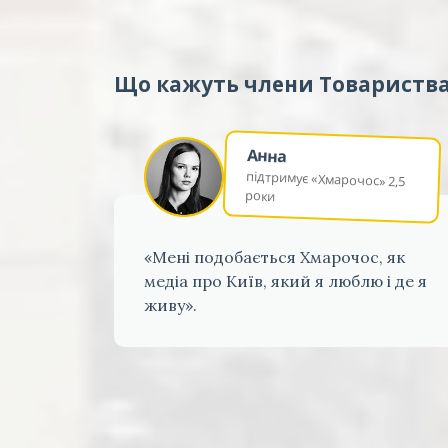
Що кажуть члени Товариств
Анна
підтримує «Хмарочос» 2,5
роки
«Мені подобається Хмарочос, як
медіа про Київ, який я люблю і де я
живу».