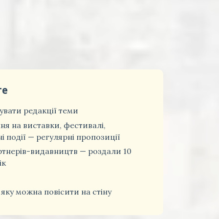
те
вати редакції теми
ня на виставки, фестивалі,
і події — регулярні пропозиції
ртнерів-видавництв — роздали 10
ік
 яку можна повісити на стіну