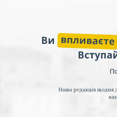
впливаєте
Ви
Вступай
По
Наша редакція щодня д
вам