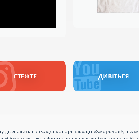
ну діяльність громадської організації «Хмарочос», а сам
жі інтернет для інформування всіх зацікавлених осіб п