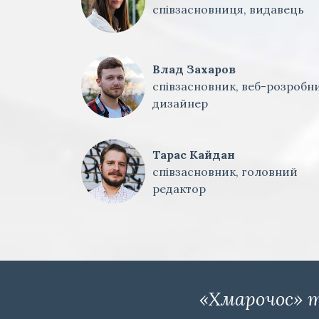
співзасновниця, видавець
Влад Захаров
співзасновник, веб-розробни
дизайнер
Тарас Кайдан
співзасновник, головний
редактор
«Хмарочос» т