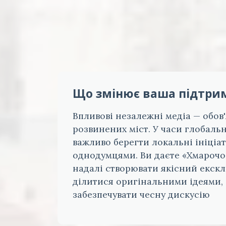
Що змінює ваша підтри
Впливові незалежні медіа — обов
розвинених міст. У часи глобаль
важливо берегти локальні ініціат
однодумцями. Ви даєте «Хмарочо
надалі створювати якісний екск
ділитися оригінальними ідеями,
забезпечувати чесну дискусію