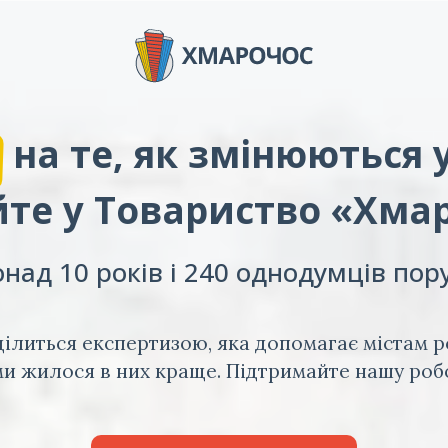
на те, як змінюються 
те у Товариство «Хма
над 10 років і 240 однодумців пор
ілиться експертизою, яка допомагає містам р
и жилося в них краще. Підтримайте нашу роб