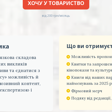
ХОЧУ У ТОВАРИСТВО
від 200 грн/місяць
мка
Що ви отримує
Можливість пропону
'язкова складова
них викликів
Квитки та запрошен
кінопокази та культурн
иви та єднатися з
су» можливість й
Книги від наших па
люзивний контент,
найменувань за 2025 р
 експертизою і
Фірмовий мерч
Подяку від редакції,