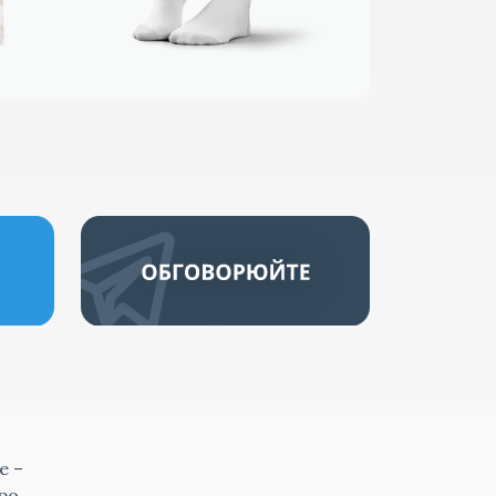
е –
ро