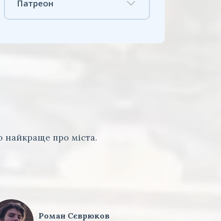
Патреон
 найкраще про міста.
Роман Сєврюков