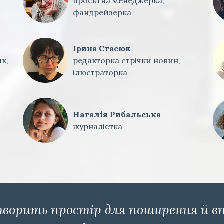
проєктна менеджерка,
фандрейзерка
Ірина Стасюк
к,
редакторка стрічки новин,
ілюстраторка
Наталія Рибальська
журналістка
ворить простір для поширення й в