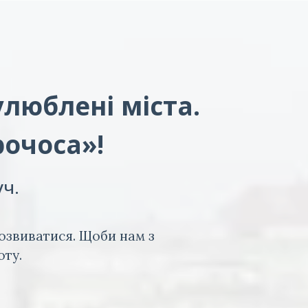
улюблені міста.
рочоса»!
уч.
озвиватися. Щоби нам з
оту.