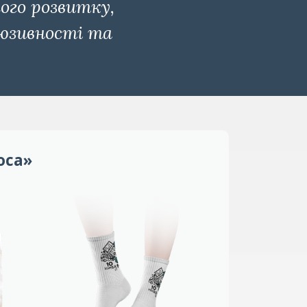
ого розвитку,
люзивності та
оса»