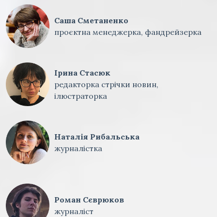
Саша Сметаненко
проєктна менеджерка, фандрейзерка
Ірина Стасюк
редакторка стрічки новин,
ілюстраторка
Наталія Рибальська
журналістка
Роман Сєврюков
журналіст