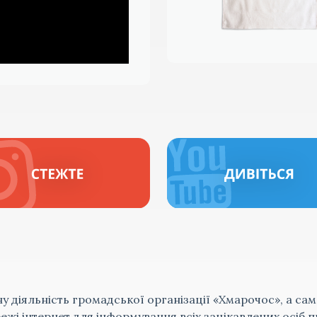
ну діяльність громадської організації «Хмарочос», а сам
жі інтернет для інформування всіх зацікавлених осіб п