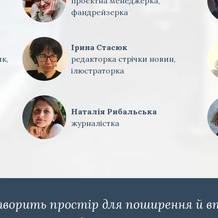
проєктна менеджерка,
фандрейзерка
Ірина Стасюк
к,
редакторка стрічки новин,
ілюстраторка
Наталія Рибальська
журналістка
ворить простір для поширення й в