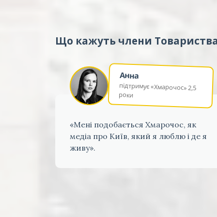
Що кажуть члени Товариств
Анна
підтримує «Хмарочос» 2,5
роки
«Мені подобається Хмарочос, як
медіа про Київ, який я люблю і де я
живу».