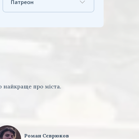
Патреон
 найкраще про міста.
Роман Сєврюков