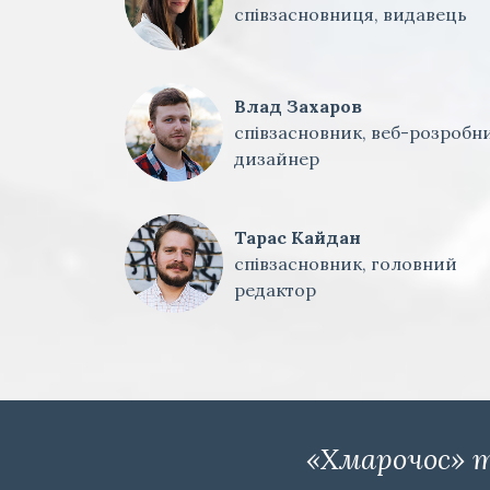
співзасновниця, видавець
Влад Захаров
співзасновник, веб-розробни
дизайнер
Тарас Кайдан
співзасновник, головний
редактор
«Хмарочос» т