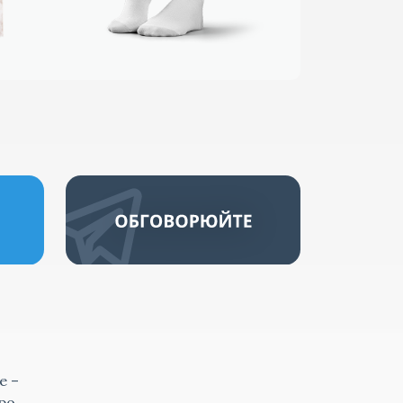
е –
ро