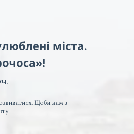
улюблені міста.
рочоса»!
уч.
озвиватися. Щоби нам з
оту.