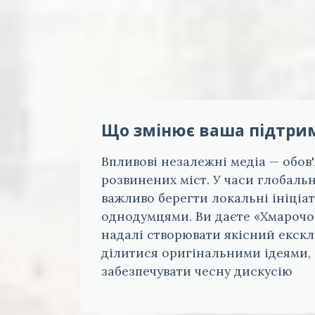
Що змінює ваша підтри
Впливові незалежні медіа — обов
розвинених міст. У часи глобаль
важливо берегти локальні ініціат
однодумцями. Ви даєте «Хмарочо
надалі створювати якісний екск
ділитися оригінальними ідеями,
забезпечувати чесну дискусію