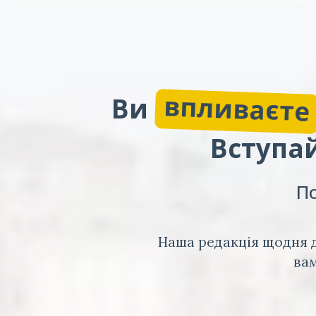
впливаєте
Ви
Вступай
По
Наша редакція щодня д
вам