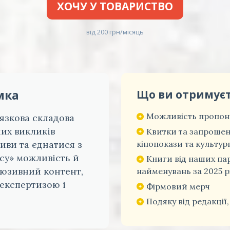
ХОЧУ У ТОВАРИСТВО
від 200 грн/місяць
мка
Що ви отримує
Можливість пропону
'язкова складова
них викликів
Квитки та запрошен
кінопокази та культурн
иви та єднатися з
су» можливість й
Книги від наших па
люзивний контент,
найменувань за 2025 р
 експертизою і
Фірмовий мерч
Подяку від редакції,