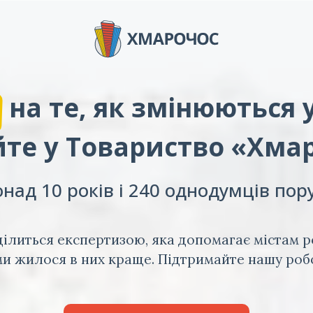
на те, як змінюються 
те у Товариство «Хма
над 10 років і 240 однодумців пор
ілиться експертизою, яка допомагає містам р
и жилося в них краще. Підтримайте нашу роб