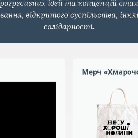
прогресивних ідей та концепцій стал
ування, відкритого суспільства, інк
солідарності.
Мерч «Хмароч