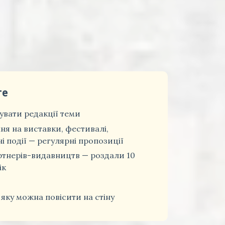
те
вати редакції теми
ня на виставки, фестивалі,
і події — регулярні пропозиції
ртнерів-видавництв — роздали 10
ік
 яку можна повісити на стіну