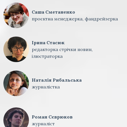
Саша Сметаненко
проєктна менеджерка, фандрейзерка
Ірина Стасюк
редакторка стрічки новин,
ілюстраторка
Наталія Рибальська
журналістка
Роман Сєврюков
журналіст