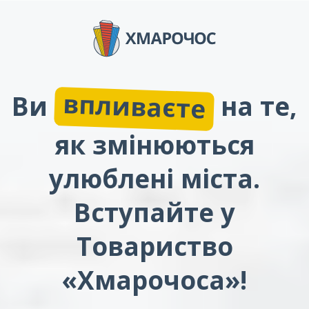
впливаєте
Ви
на те,
як змінюються
улюблені міста.
Вступайте у
Товариство
«Хмарочоса»!