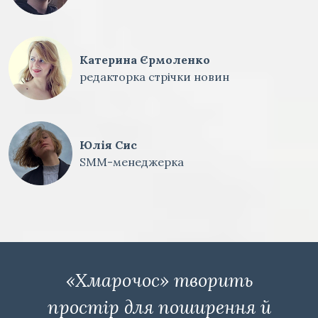
Катерина Єрмоленко
редакторка стрічки новин
Юлія Сис
SMM-менеджерка
«Хмарочос» творить
простір для поширення й