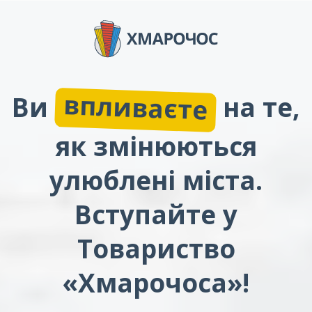
впливаєте
Ви
на те,
як змінюються
улюблені міста.
Вступайте у
Товариство
«Хмарочоса»!