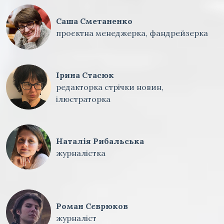
Саша Сметаненко
проєктна менеджерка, фандрейзерка
Ірина Стасюк
редакторка стрічки новин,
ілюстраторка
Наталія Рибальська
журналістка
Роман Сєврюков
журналіст