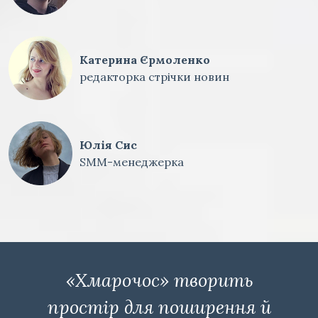
Катерина Єрмоленко
редакторка стрічки новин
Юлія Сис
SMM-менеджерка
«Хмарочос» творить
простір для поширення й